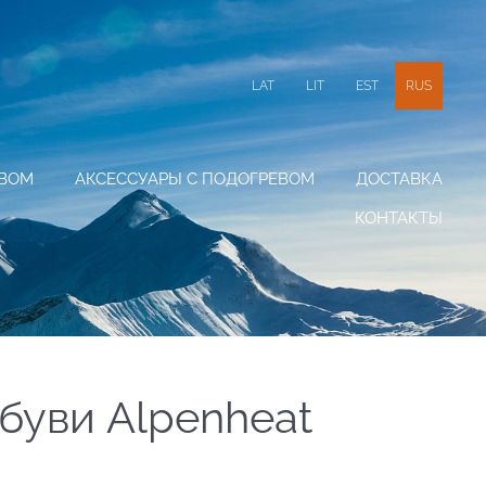
LAT
LIT
EST
RUS
ЕВОМ
АКСЕССУАРЫ С ПОДОГРЕВОМ
ДОСТАВКА
КОНТАКТЫ
буви Alpenheat