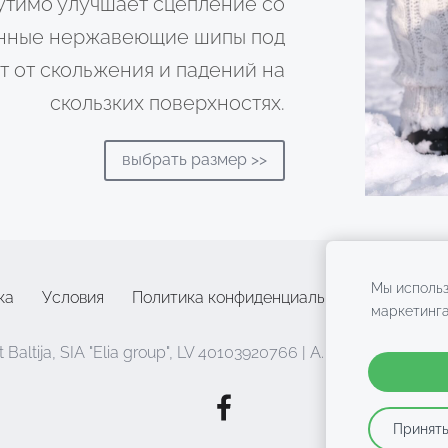
щутимо улучшает сцепление со
енные нержавеющие шипы под
т от скольжения и падений на
скользких поверхностях.
выбрать размер >>
Мы использ
ка
Условия
Политика конфиденциальности
Конта
маркетинга
Baltija, SIA "Elia group",
LV 40103920766
| A. Čaka iela 58, Rī
Принять