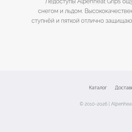
Ледоступы Alpenheat Grips о
снегом и льдом. Высококачеств
ступнёй и пяткой отлично защищаю
Каталог
Достав
©
2
010-2026 | Alpenheat 