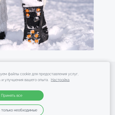
уем файлы cookie для предоставления услуг,
кты
Файлы cookie
 и улучшения вашего опыта.
Настройка
ga, LV-1011 | +371 29 77 33 62
Принять все
 только необходимые