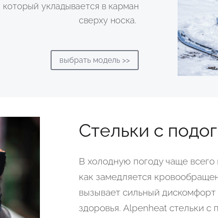
 который укладывается в карман
сверху носка.
выбрать модель >>
Стельки с подо
В холодную погоду чаще всего 
как замедляется кровообращен
вызывает сильный дискомфорт 
здоровья. Alpenheat стельки с