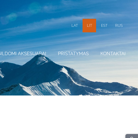
LAT
LIT
EST
RUS
ŠILDOMI AKSESUARAI
PRISTATYMAS
KONTAKTAI