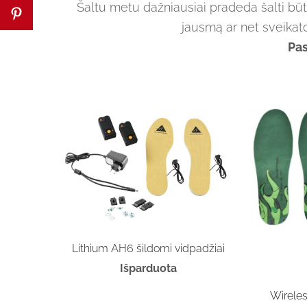
Šaltu metu dažniausiai pradeda šalti bū
jausmą ar net sveikat
Pas
Lithium AH6 šildomi vidpadžiai
Išparduota
Wireles