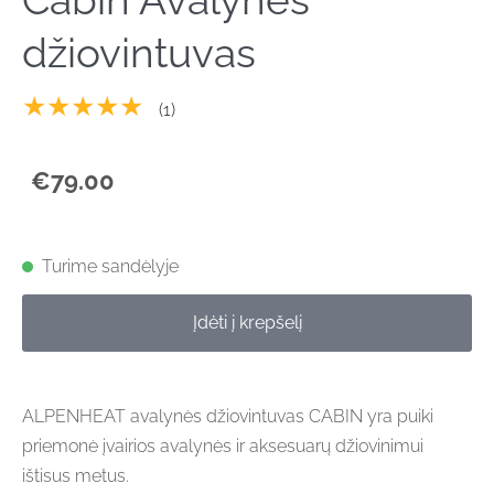
Cabin Avalynės
džiovintuvas
★★★★★
(1)
€79.00
Turime sandėlyje
Įdėti į krepšelį
ALPENHEAT avalynės džiovintuvas CABIN yra puiki
priemonė įvairios avalynės ir aksesuarų džiovinimui
ištisus metus.