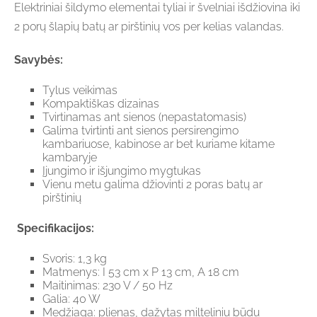
Elektriniai šildymo elementai tyliai ir švelniai išdžiovina iki
2 porų šlapių batų ar pirštinių vos per kelias valandas.
Savybės:
Tylus veikimas
Kompaktiškas dizainas
Tvirtinamas ant sienos (nepastatomasis)
Galima tvirtinti ant sienos persirengimo
kambariuose, kabinose ar bet kuriame kitame
kambaryje
Įjungimo ir išjungimo mygtukas
Vienu metu galima džiovinti 2 poras batų ar
pirštinių
Specifikacijos:
Svoris: 1,3 kg
Matmenys: I 53 cm x P 13 cm, A 18 cm
Maitinimas: 230 V / 50 Hz
Galia: 40 W
Medžiaga: plienas, dažytas milteliniu būdu