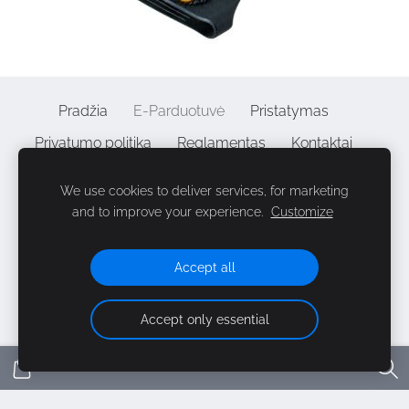
Pradžia
E-Parduotuvė
Pristatymas
Privatumo politika
Reglamentas
Kontaktai
B2B
Slapukai
We use cookies to deliver services, for marketing
and to improve your experience.
Customize
©2010 - 2026 | Alpenheat Baltija, SIA "Elia group",
VAT LV
40103920766
| A. Caka str 58, Riga, LV-1011 | +371 29 77 33
Accept all
62
Accept only essential