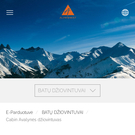
BATŲ DŽIOVINTUVAI
E-Parduotuvė
BATŲ DŽIOVINTUVAI
Cabin Avalynės džiovintuvas