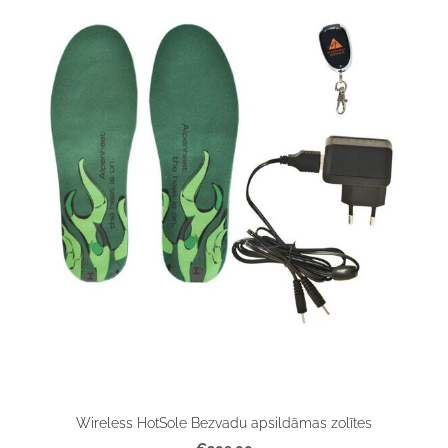
Wireless HotSole Bezvadu apsildāmas zolītes