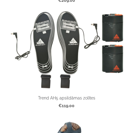
€209.00
Trend AH5 apsildāmas zolītes
€119.00