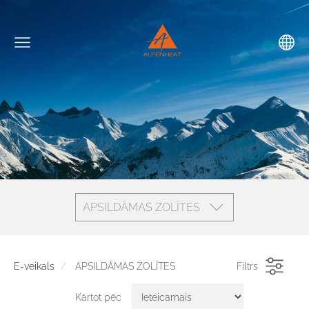
APSILDĀMAS ZOLĪTES
E-veikals
APSILDĀMAS ZOLĪTES
Filtrs
Kārtot pēc