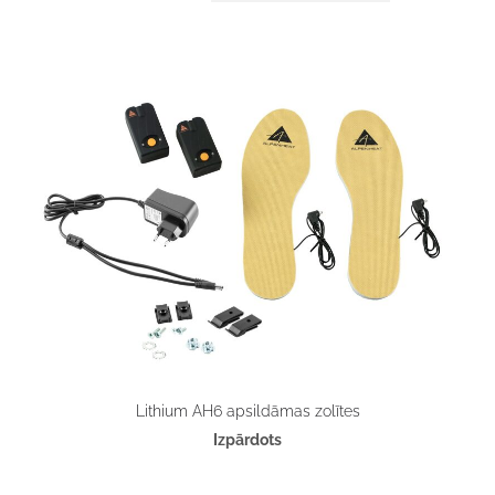
Lithium AH6 apsildāmas zolītes
Izpārdots