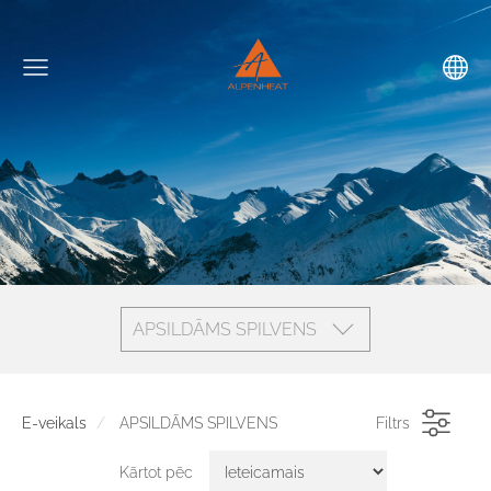
APSILDĀMS SPILVENS
E-veikals
APSILDĀMS SPILVENS
Filtrs
Kārtot pēc