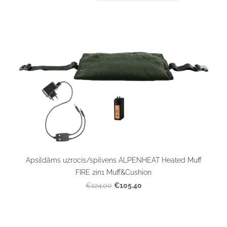
Apsildāms uzrocis/spilvens ALPENHEAT Heated Muff
FIRE 2in1 Muff&Cushion
€105.40
€124.00