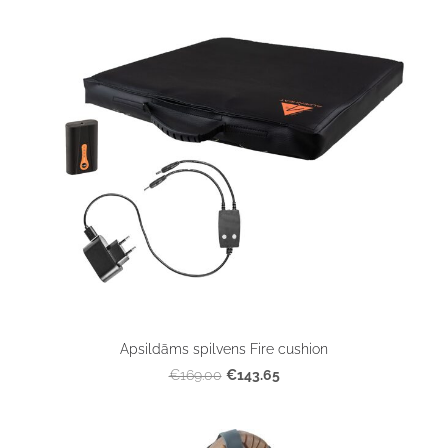
Apsildāms spilvens Fire cushion
€143.65
€169.00