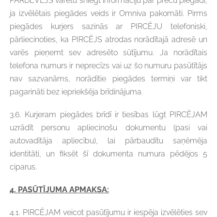
PĀRDEVĒJS varētu sniegt informāciju par preču piegādi,
ja izvēlētais piegādes veids ir Omniva pakomāti. Pirms
piegādes kurjers sazinās ar PIRCĒJU telefoniski,
pārliecinoties, ka PIRCĒJS atrodas norādītajā adresē un
varēs pieņemt sev adresēto sūtījumu. Ja norādītais
telefona numurs ir neprecīzs vai uz šo numuru pasūtītājs
nav sazvanāms, norādītie piegādes termiņi var tikt
pagarināti bez iepriekšēja brīdinājuma.
3.6. Kurjeram piegādes brīdī ir tiesības lūgt PIRCĒJAM
uzrādīt personu apliecinošu dokumentu (pasi vai
autovadītāja apliecību), lai pārbaudītu saņēmēja
identitāti, un fiksēt šī dokumenta numura pēdējos 5
ciparus.
4. PASŪTĪJUMA APMAKSA:
4.1.
PIRCĒJAM veicot pasūtījumu ir iespēja izvēlēties sev