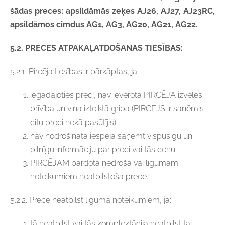
šādas preces: apsildāmās zeķes AJ26, AJ27, AJ23RC,
apsildāmos cimdus AG1, AG3, AG20, AG21, AG22.
5.2. PRECES ATPAKAĻATDOŠANAS TIESĪBAS:
5.2.1. Pircēja tiesības ir pārkāptas, ja:
iegādājoties preci, nav ievērota PIRCĒJA izvēles
brīvība un viņa izteiktā griba (PIRCĒJS ir saņēmis
citu preci nekā pasūtījis);
nav nodrošināta iespēja saņemt vispusīgu un
pilnīgu informāciju par preci vai tās cenu;
PIRCĒJAM pārdota nedroša vai līgumam
noteikumiem neatbilstoša prece.
5.2.2. Prece neatbilst līguma noteikumiem, ja:
tā neatbilst vai tās komplektācija neatbilst tai