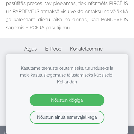
pasūtītās preces nav pieejamas, tiek informēts PIRCĒJS
un PĀRDEVĒJS atmaksā visu veikto iemaksu ne vēlāk kā
30 kalendāro dienu laikā no dienas, kad PĀRDEVĒJS
saņēmis PIRCĒJA pasūtījumu.
Algus
E-Pood
Kohaletoomine
Privaatsuspoliitika
Kaugleping
Kontaktid
Kasutame teenuste osutamiseks, turunduseks ja
Küpsised
meie kasutuskogemuse täiustamiseks küpsiseid.
Kohandan
©2010 - 2026 | Alpenheat Baltija, SIA "Elia group", VAT LV
40103920766 | A. Caka str 58, Riga, LV-1011 | +371 29 77 33
Nõustun kõigiga
62
Nõustun ainult esmavajalikega