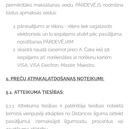
piemērotāko maksāšanas veidu. PĀRDEVĒJS nodrošina
šādus apmaksas veidus:
pārskaitījums ar rēķinu - rēķins tiek sagatavots
elektroniski, un to iespējams atvērt pēc pasūtījuma
nosūtīšanas PĀRDEVĒJAM.
skaidrā naudā saņemot preci A. Čaka ielā 58.
Iespējams arī norēķināties ar norēķinu kartēm
VISA, VISA Electron, Master, Maestro.
5. PREČU ATPAKAĻATDOŠANAS NOTEIKUMI:
5
.1.
ATTEIKUMA TIESĪBAS:
5.1.1. Atteikuma tiesības ir patērētāja tiesības noteiktā
termiņā vienpusēji atkāpties no Distances līguma (atteikt
pasūtījumu), nemaksājot līgumsodu, procentus vai