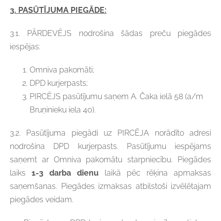
3. PASŪTĪJUMA PIEGĀDE:
3.1. PĀRDEVĒJS nodrošina šādas preču piegādes
iespējas:
Omniva pakomāti;
DPD kurjerpasts;
PIRCĒJS pasūtījumu saņem A. Čaka ielā 58 (a/m
Bruņinieku iela 40).
3.2. Pasūtījuma piegādi uz PIRCĒJA norādīto adresi
nodrošina DPD kurjerpasts. Pasūtījumu iespējams
saņemt ar Omniva pakomātu starpniecību. Piegādes
laiks
1-3 darba dienu
laikā pēc rēķina apmaksas
saņemšanas. Piegādes izmaksas atbilstoši izvēlētajam
piegādes veidam.