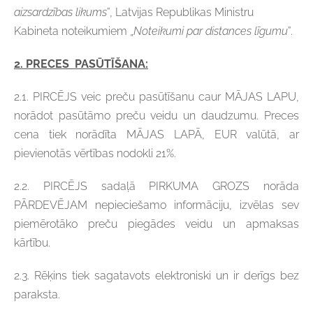
aizsardzības likums
”, Latvijas Republikas Ministru
Kabineta noteikumiem „
Noteikumi par distances līgumu
”.
2. PRECES PASŪTĪŠANA
:
2.1. PIRCĒJS veic preču pasūtīšanu caur MĀJAS LAPU,
norādot pasūtāmo preču veidu un daudzumu. Preces
cena tiek norādīta MĀJAS LAPĀ, EUR valūtā, ar
pievienotās vērtības nodokli 21%.
2.2. PIRCĒJS sadaļā PIRKUMA GROZS norāda
PĀRDEVĒJAM nepieciešamo informāciju, izvēlas sev
piemērotāko preču piegādes veidu un apmaksas
kārtību.
2.3. Rēķins tiek sagatavots elektroniski un ir derīgs bez
paraksta.