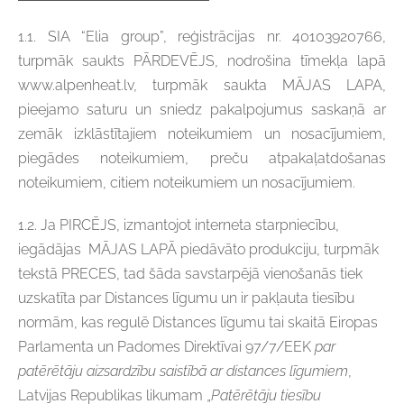
1.1. SIA “Elia group”, reģistrācijas nr. 40103920766,
turpmāk saukts PĀRDEVĒJS, nodrošina tīmekļa lapā
www.alpenheat.lv, turpmāk saukta MĀJAS LAPA,
pieejamo saturu un sniedz pakalpojumus saskaņā ar
zemāk izklāstītajiem noteikumiem un nosacījumiem,
piegādes noteikumiem, preču atpakaļatdošanas
noteikumiem, citiem noteikumiem un nosacījumiem.
1.2. Ja PIRCĒJS, izmantojot interneta starpniecību,
iegādājas MĀJAS LAPĀ piedāvāto produkciju, turpmāk
tekstā PRECES, tad šāda savstarpējā vienošanās tiek
uzskatīta par Distances līgumu un ir pakļauta tiesību
normām, kas regulē Distances līgumu tai skaitā Eiropas
Parlamenta un Padomes Direktīvai 97/7/EEK
par
patērētāju aizsardzību saistībā ar distances līgumiem
,
Latvijas Republikas likumam „
Patērētāju tiesību