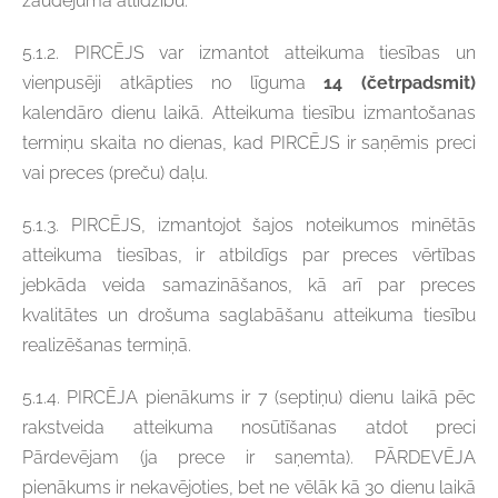
zaudējuma atlīdzību.
5.1.2. PIRCĒJS var izmantot atteikuma tiesības un
vienpusēji atkāpties no līguma
14 (četrpadsmit)
kalendāro dienu laikā. Atteikuma tiesību izmantošanas
termiņu skaita no dienas, kad PIRCĒJS ir saņēmis preci
vai preces (preču) daļu.
5.1.3. PIRCĒJS, izmantojot šajos noteikumos minētās
atteikuma tiesības, ir atbildīgs par preces vērtības
jebkāda veida samazināšanos, kā arī par preces
kvalitātes un drošuma saglabāšanu atteikuma tiesību
realizēšanas termiņā.
5.1.4. PIRCĒJA pienākums ir 7 (septiņu) dienu laikā pēc
rakstveida atteikuma nosūtīšanas atdot preci
Pārdevējam (ja prece ir saņemta). PĀRDEVĒJA
pienākums ir nekavējoties, bet ne vēlāk kā 30 dienu laikā