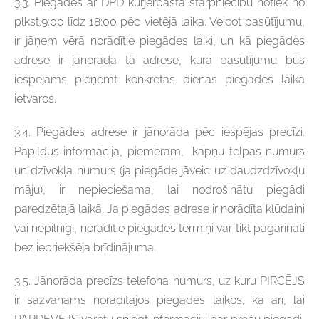
3.3. Piegādes ar DPD kurjerpasta starpniecību notiek no
plkst.9:00 līdz 18:00 pēc vietējā laika. Veicot pasūtījumu,
ir jāņem vērā norādītie piegādes laiki, un kā piegādes
adrese ir jānorāda tā adrese, kurā pasūtījumu būs
iespējams pieņemt konkrētās dienas piegādes laika
ietvaros.
3.4. Piegādes adrese ir jānorāda pēc iespējas precīzi.
Papildus informācija, piemēram, kāpņu telpas numurs
un dzīvokļa numurs (ja piegāde jāveic uz daudzdzīvokļu
māju), ir nepieciešama, lai nodrošinātu piegādi
paredzētajā laikā. Ja piegādes adrese ir norādīta kļūdaini
vai nepilnīgi, norādītie piegādes termiņi var tikt pagarināti
bez iepriekšēja brīdinājuma.
3.5. Jānorāda precīzs telefona numurs, uz kuru PIRCĒJS
ir sazvanāms norādītajos piegādes laikos, kā arī, lai