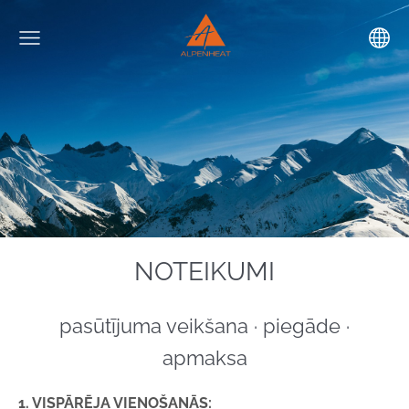
NOTEIKUMI
pasūtījuma veikšana ∙ piegāde ∙
apmaksa
1. VISPĀRĒJA VIENOŠANĀS: