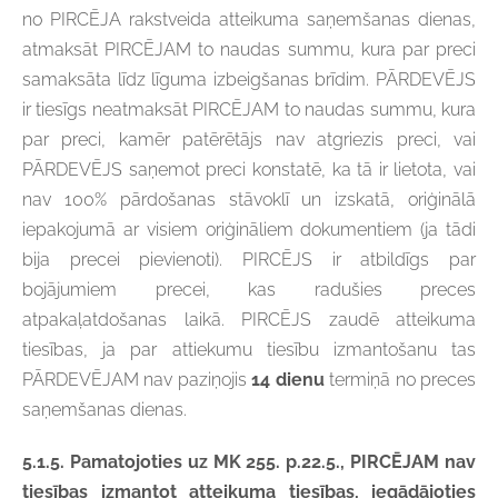
no PIRCĒJA rakstveida atteikuma saņemšanas dienas,
atmaksāt PIRCĒJAM to naudas summu, kura par preci
samaksāta līdz līguma izbeigšanas brīdim. PĀRDEVĒJS
ir tiesīgs neatmaksāt PIRCĒJAM to naudas summu, kura
par preci, kamēr patērētājs nav atgriezis preci, vai
PĀRDEVĒJS saņemot preci konstatē, ka tā ir lietota, vai
nav 100% pārdošanas stāvoklī un izskatā, oriģinālā
iepakojumā ar visiem oriģināliem dokumentiem (ja tādi
bija precei pievienoti). PIRCĒJS ir atbildīgs par
bojājumiem precei, kas radušies preces
atpakaļatdošanas laikā. PIRCĒJS zaudē atteikuma
tiesības, ja par attiekumu tiesību izmantošanu tas
PĀRDEVĒJAM nav paziņojis
14 dienu
termiņā no preces
saņemšanas dienas.
5.1.5. Pamatojoties uz MK 255. p.22.5., PIRCĒJAM nav
tiesības izmantot atteikuma tiesības, iegādājoties