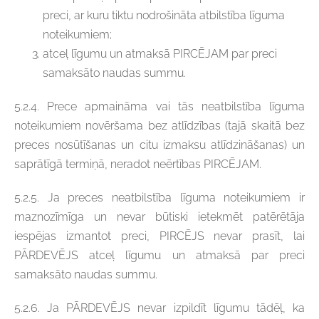
preci, ar kuru tiktu nodrošināta atbilstība līguma
noteikumiem;
atceļ līgumu un atmaksā PIRCĒJAM par preci
samaksāto naudas summu.
5.2.4. Prece apmaināma vai tās neatbilstība līguma
noteikumiem novēršama bez atlīdzības (tajā skaitā bez
preces nosūtīšanas un citu izmaksu atlīdzināšanas) un
saprātīgā termiņā, neradot neērtības PIRCĒJAM.
5.2.5. Ja preces neatbilstība līguma noteikumiem ir
maznozīmīga un nevar būtiski ietekmēt patērētāja
iespējas izmantot preci, PIRCĒJS nevar prasīt, lai
PĀRDEVĒJS atceļ līgumu un atmaksā par preci
samaksāto naudas summu.
5.2.6. Ja PĀRDEVĒJS nevar izpildīt līgumu tādēļ, ka