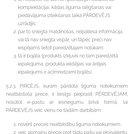
komplektācijai, kādas līguma slēgšanas vai
piedāvājuma izteikšanas laikā PĀRDEVĒJS
uzrādījis;
par to sniegta maldinošas, nepatiesa informācija,
vai tā nav sniegta vispār, un tāpēc preci nav
iespējams lietot paredzētajam nolūkam;
tā ir bojāta (produkts izkļuvis no tam paredzētā
iepakojuma, produkta iekšējais vai ārējais
iepakojums ir acīmredzami bojāts).
5.2.3. PIRCĒJS, kuram pārdota līguma noteikumiem
neatbilstoša prece, ir tiesīgs pieprasīt PĒRDEVĒJAM,
nosūtot e-pastu ar iesniegumu brīvā formā, lai
PĀRDEVĒJS veic vienu no šādām darbībām:
novērš preces neatbilstību līguma noteikumiem;
veic apmaiņu precei pret tādu pašu vai ekvivalentu