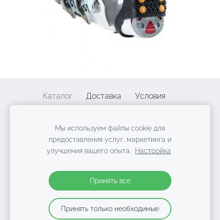
Каталог
Доставка
Условия
Политика конфиденциальности
Контакты
Мы используем файлы cookie для
Файлы cookie
предоставления услуг, маркетинга и
улучшения вашего опыта.
Настройка
©
2
010-2026 | Alpenheat Baltija, SIA "Elia group",
LV
40103920766
| A. Čaka iela 58, Rīga, LV-1011 | +371 29 77 33
Принять все
62
Принять только необходимые