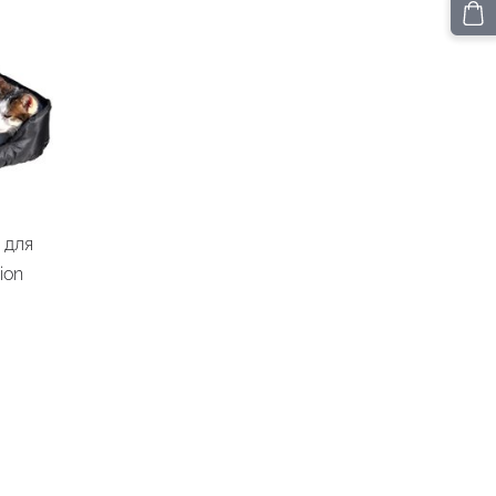
 для
ion