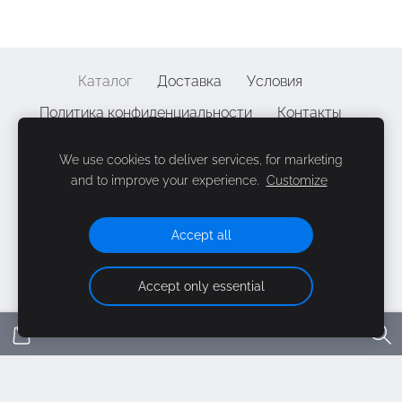
Каталог
Доставка
Условия
Политика конфиденциальности
Контакты
Файлы cookie
We use cookies to deliver services, for marketing
and to improve your experience.
Customize
©
2
010-2026 | Alpenheat Baltija, SIA "Elia group",
LV
40103920766
| A. Čaka iela 58, Rīga, LV-1011 | +371 29 77 33
Accept all
62
Accept only essential