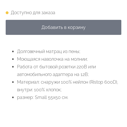
Доступно для заказа
Добавить в корзину
Д
о
л
г
о
в
е
чный м
а
трац из пены;
М
оющаяся на
в
о
л
о
ч
к
а на м
о
лнии;
Р
аб
о
т
а
о
т бы
т
о
в
ой р
оз
е
тки 220В или
а
в
т
омобильно
г
о адап
т
ера на 12В;
М
а
т
ериал: сна
р
у
жи 100% ней
л
он (
Ristop
600
D
),
внутри: 100% х
л
опок;
р
а
змер:
Small
55
x
50 см.