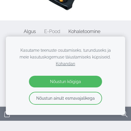
Algus
E-Pood
Kohaletoomine
Privaatsuspoliitika
Kaugleping
Kontaktid
Kasutame teenuste osutamiseks, turunduseks ja
Küpsised
meie kasutuskogemuse täiustamiseks küpsiseid.
Kohandan
©2010 - 2026 | Alpenheat Baltija, SIA "Elia group", VAT LV
40103920766 | A. Caka str 58, Riga, LV-1011 | +371 29 77 33
Nõustun kõigiga
62
Nõustun ainult esmavajalikega