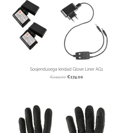
Soojendusega kindad Glove Liner AG1
€174.00
€249.00