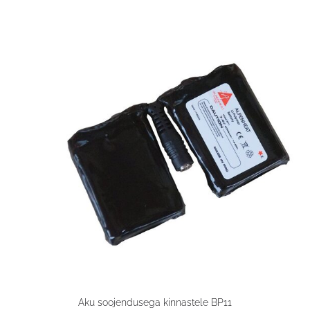
Aku soojendusega kinnastele BP11