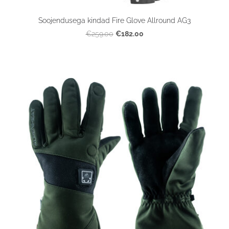
Soojendusega kindad Fire Glove Allround AG3
€182.00
€259.00