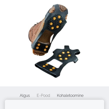
Algus
E-Pood
Kohaletoomine
Privaatsuspoliitika
Kaugleping
Kontaktid