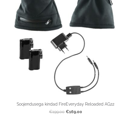
Soojendusega kindad FireEveryday Reloaded AG22
€169.00
€199.00