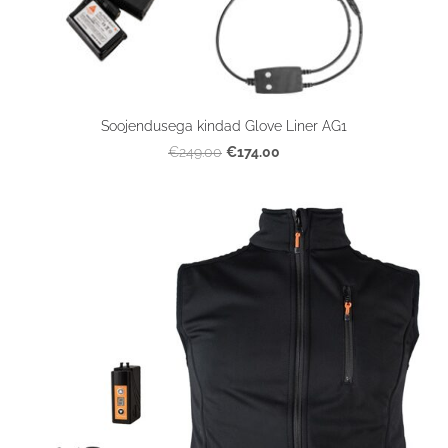
Soojendusega kindad Glove Liner AG1
€174.00
€249.00