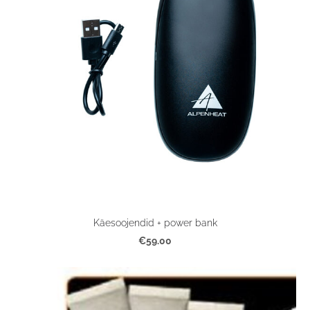
Käesoojendid + power bank
€59.00