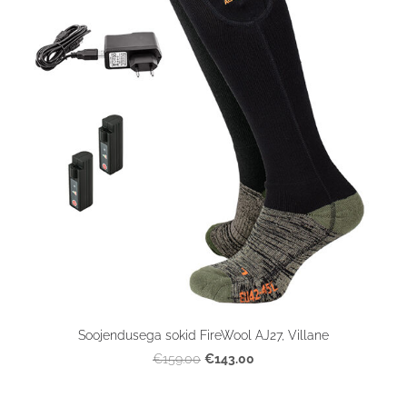
Soojendusega sokid FireWool AJ27, Villane
€143.00
€159.00