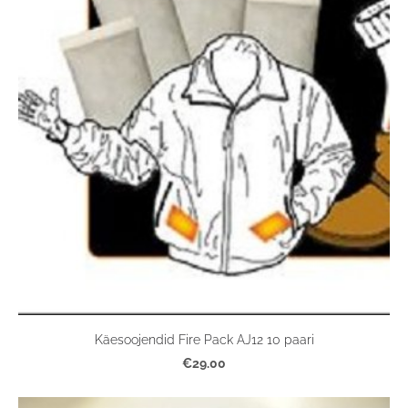
Käesoojendid Fire Pack AJ12 10 paari
€29.00