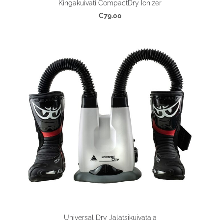
Kingakuivati CompactDry Ionizer
€79.00
Universal Dry Jalatsikuivataja