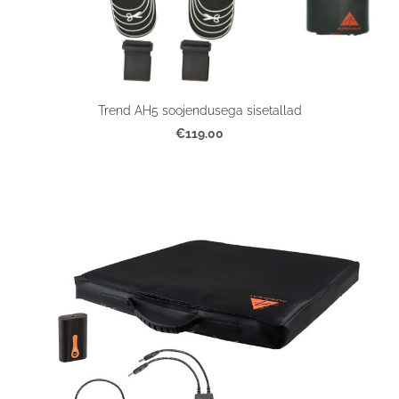
Trend AH5 soojendusega sisetallad
€119.00