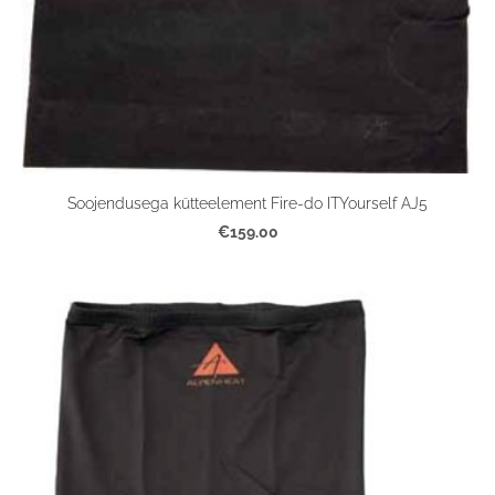
Soojendusega kütteelement Fire-do ITYourself AJ5
€159.00