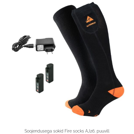
Soojendusega sokid Fire socks AJ26, puuvill