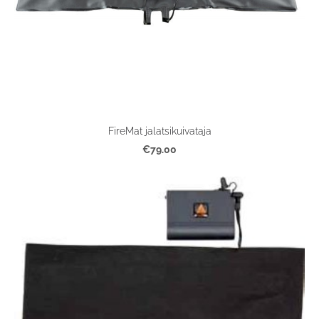
FireMat jalatsikuivataja
€79.00