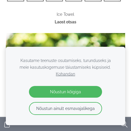
Ice Towel
Laost otsas
Kasutame teenuste osutamiseks, turunduseks ja
meie kasutuskogemuse täiustamiseks küpsiseid.
Kohandan
Nõustun kõigiga
Nõustun ainult esmavajalikega