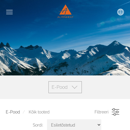
E-Pood
E-Pood
Kõik tooted
Filtreeri
Sordi: