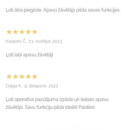
Ļoti ātra piegāde. Apavu žāvētājs pilda savas funkcijas.
★★★★★
Kaspars Č., 23. ноября. 2023
Ļoti labi apavu žāvētāji
★★★★★
Daiga K., 9. февраля. 2023
Ļoti operatīva pasūtījuma izpilde un lielisks apavu
žāvētājs. Savu funkciju pilda ideāli! Paldies!