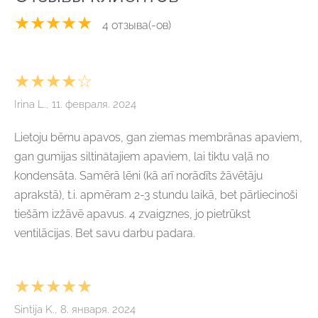
★★★★★
4 отзыва(-ов)
★★★★☆
Irina L., 11. февраля. 2024
Lietoju bērnu apavos, gan ziemas membrānas apaviem,
gan gumijas siltinätajiem apaviem, lai tiktu vaļā no
kondensāta. Samērā lēni (kā arī norādīts žāvētāju
aprakstā), t.i. apmēram 2-3 stundu laikā, bet pārliecinoši
tiešām izžāvē apavus. 4 zvaigznes, jo pietrūkst
ventilācijas. Bet savu darbu padara.
★★★★★
Sintija K., 8. января. 2024