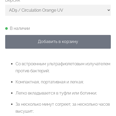
Версия:
В наличии
Добавить в корзину
Со
в
строенным
у
л
ь
трафи
о
л
е
т
овым и
з
луч
а
т
е
лем
пр
о
тив
б
а
к
т
ерий;
Компа
к
тная, по
р
т
а
тивная и лег
к
ая;
Лег
к
о в
к
лады
в
а
е
т
ся в
т
у
ф
ли или б
о
тинки;
За нес
к
о
ль
к
о минут
с
огре
е
т
, за нес
к
о
ль
к
о ча
с
ов
высушит;