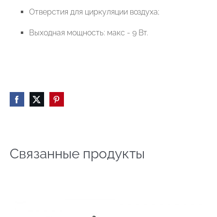
От
в
ерстия для цир
к
у
ляции
во
з
ду
х
а;
Вы
х
о
дная мощность: ма
к
с - 9
В
т.
Связанные продукты