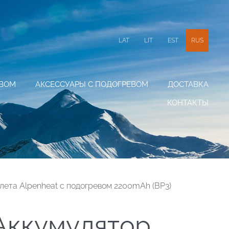
LAT
LIT
EST
RUS
ЕВОМ
АКСЕССУАРЫ С ПОДОГРЕВОМ
ДОСТАВКА
КОНТАКТЫ
лета Alpenheat с подогревом 2200mAh (BP3)
Аккумулятор