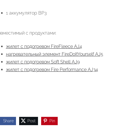
1 аккумулятор BP3
вместимый с продуктами:
жилет с подогревом FireFleece AJ4
нагревательный элемент FireDoItYourself AJ5
жилет с подогревом Soft Shell AJ9
жилет с подогревом Fire Performance AJ34
Share
Post
Pin